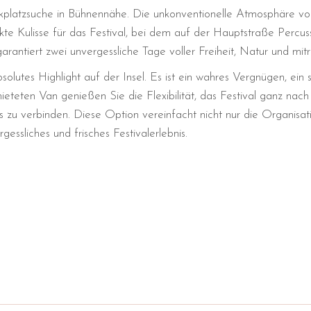
arkplatzsuche in Bühnennähe. Die unkonventionelle Atmosphäre von
te Kulisse für das Festival, bei dem auf der Hauptstraße Percus
antiert zwei unvergessliche Tage voller Freiheit, Natur und mit
lutes Highlight auf der Insel. Es ist ein wahres Vergnügen, ein s
ieteten Van genießen Sie die Flexibilität, das Festival ganz na
 zu verbinden. Diese Option vereinfacht nicht nur die Organisat
essliches und frisches Festivalerlebnis.