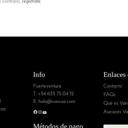
o contrario,
regístrate
.
Info
Enlaces 
Fuerteventura
Contacto
T:
+34 633 75 04 12
FAQs
l
E:
hola@vanvaz.com
Qué es Van
eza
Asesores Va
Facebook
Instagram
YouTube
Métodos de pago