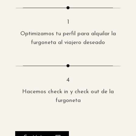
1
Optimizamos tu perfil para alquilar la
Hace
furgoneta al viajero deseado
fu
4
Hacemos check in y check out de la
Co
furgoneta
comp