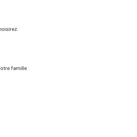
oisirez.
tre famille :