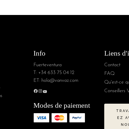
Info
Liens d'
Fuerteventura
Contact
T:
+34 633 75 04 12
FAQ
ET:
hola@vanvaz.com
Qu'est-ce q
e
Conseillers 
us
Modes de paiement
TRAV
EZ A
NO