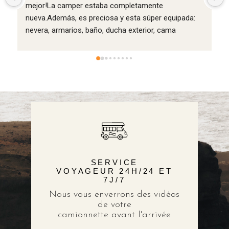
Fuerteventura en Camper ha sido recomendable 
a: 
100%. La atención y la preocupación por parte de 
VanVaz ha sido de 10 también. Nos hemos sentido 
un 
como en casa y eso siempre es de valorar. 
Repetimos sin duda cuando volvamos a 
Fuerteventura.
 
 
es de 
 
SERVICE
VOYAGEUR 24H/24 ET
7J/7
Nous vous enverrons des vidéos
de votre
camionnette avant l'arrivée