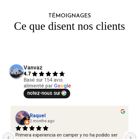
TÉMOIGNAGES
Ce que disent nos clients
Vanvaz
4.7
Basé sur 154 avis
alimenté par
G
o
o
g
l
e
notez-nous sur
Javi Cortijo
2 months ago
er 
Ha sido una experiencia muy bonita, disfrutar de 