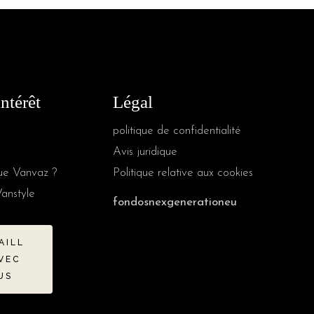
intérêt
Légal
politique de confidentialité
Avis juridique
ue Vanvaz ?
Politique relative aux cookies
Vanstyle
fondosnexgenerationeu
AILL
VEC
US
German