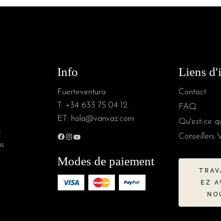
Info
Liens d'
Fuerteventura
Contact
T:
+34 633 75 04 12
FAQ
ET:
hola@vanvaz.com
Qu'est-ce q
e
Conseillers 
us
Modes de paiement
TRAV
EZ A
NO