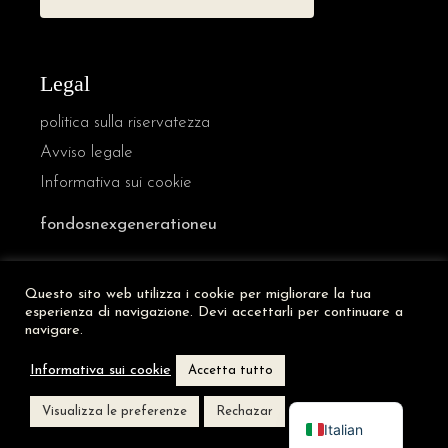
Legal
politica sulla riservatezza
Avviso legale
Informativa sui cookie
fondosnexgenerationeu
Questo sito web utilizza i cookie per migliorare la tua
French
esperienza di navigazione. Devi accettarli per continuare a
German
navigare.
English
Informativa sui cookie
Accetta tutto
Spanish
Visualizza le preferenze
Rechazar
Italian
VANVAZ © [anno] | Un sito web di
Abside Studio