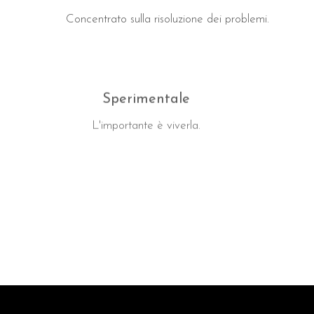
Concentrato sulla risoluzione dei problemi.
Sperimentale
L'importante è viverla.
Sostenibile
Rispetta l'ambiente.