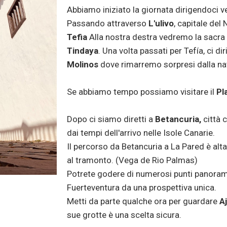
Abbiamo iniziato la giornata dirigendoci 
Passando attraverso
L'ulivo
, capitale del
Tefia
Alla nostra destra vedremo la sacra
Tindaya
. Una volta passati per Tefía, ci d
Molinos
dove rimarremo sorpresi dalla na
Se abbiamo tempo possiamo visitare il
Pl
Dopo ci siamo diretti a
Betancuria,
città 
dai tempi dell'arrivo nelle Isole Canarie.
Il percorso da Betancuria a La Pared è alt
al tramonto. (Vega de Rio Palmas)
Potrete godere di numerosi punti panorami
Fuerteventura da una prospettiva unica.
Metti da parte qualche ora per guardare
A
sue grotte è una scelta sicura.