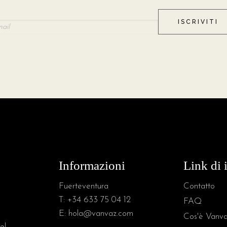
ISCRIVITI
Informazioni
Link di 
Fuerteventura
Contatto
T:
+34 633 75 04 12
FAQ
E:
hola@vanvaz.com
Cos'è Vanv
el