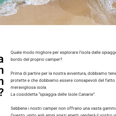
Quale modo migliore per esplorare l'isola dalle spiagge
a
bordo del proprio camper?.
n
Prima di partire per la nostra avventura, dobbiamo ten
n
protette e che dobbiamo essere consapevoli del fatto
meravigliosa isola.
?
La cosiddetta “spiaggia delle Isole Canarie”.
Sebbene i nostri camper non offrano una vasta gamma 
Questo, unito agli ampi spazi aperti, renderà il vostro