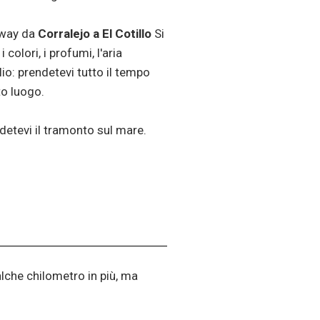
hway da
Corralejo a El Cotillo
Si
colori, i profumi, l'aria
o: prendetevi tutto il tempo
to luogo.
odetevi il tramonto sul mare.
lche chilometro in più, ma